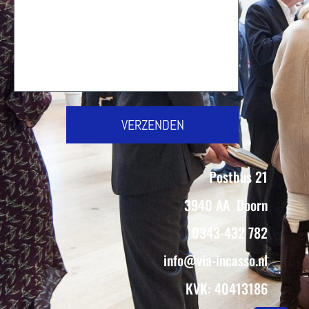
VERZENDEN
Postbus 21
3940 AA
Doorn
0343-432 782
info@via-incasso.nl
KVK: 40413186