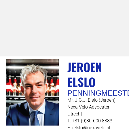
JEROEN
ELSLO
PENNINGMEEST
Mr. J.G.J. Elslo (Jeroen)
Nexa Velo Advocaten –
Utrecht
T. +31 (0)30-600 8383
E. jelslo@nexavelo.nl