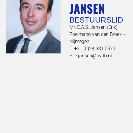
JANSEN
BESTUURSLID
Mr. E.A.S. Jansen (Erik)
Poelmann van den Broek –
Nijmegen
T. +31 (0)24 381 0871
E. e.jansen@pvdb.nl