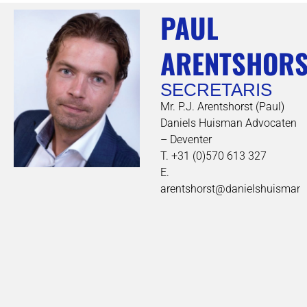
PAUL
ARENTSHORS
SECRETARIS
Mr. P.J. Arentshorst (Paul)
Daniels Huisman Advocaten
– Deventer
T. +31 (0)570 613 327
E.
arentshorst@danielshuisman.